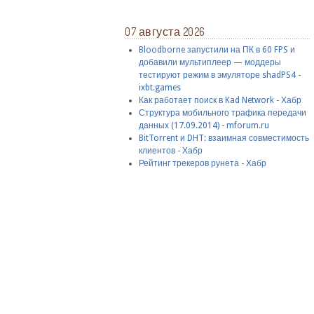
07 августа 2026
Bloodborne запустили на ПК в 60 FPS и
добавили мультиплеер — моддеры
тестируют режим в эмуляторе shadPS4 -
ixbt.games
Как работает поиск в Kad Network - Хабр
Структура мобильного трафика передачи
данных (17.09.2014) - mforum.ru
BitTorrent и DHT: взаимная совместимость
клиентов - Хабр
Рейтинг трекеров рунета - Хабр