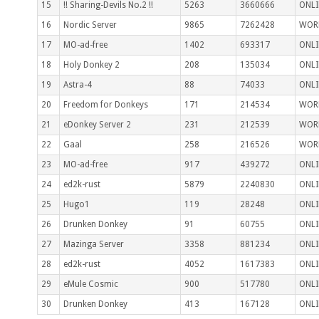
15
!! Sharing-Devils No.2 !!
5263
3660666
ONLI
16
Nordic Server
9865
7262428
WOR
17
MO-ad-free
1402
693317
ONLI
18
Holy Donkey 2
208
135034
ONLI
19
Astra-4
88
74033
ONLI
20
Freedom for Donkeys
171
214534
WOR
21
eDonkey Server 2
231
212539
WOR
22
Gaal
258
216526
WOR
23
MO-ad-free
917
439272
ONLI
24
ed2k-rust
5879
2240830
ONLI
25
Hugo1
119
28248
ONLI
26
Drunken Donkey
91
60755
ONLI
27
Mazinga Server
3358
881234
ONLI
28
ed2k-rust
4052
1617383
ONLI
29
eMule Cosmic
900
517780
ONLI
30
Drunken Donkey
413
167128
ONLI