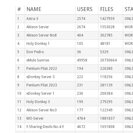
#
NAME
USERS
FILES
ST
1
Astra-3
2574
1427959
ONLI
2
Akteon Server
2674
1553028
WOR
3
Akteon Server No8
404
302785
WOR
4
Holy Donkey 1
105
48181
WOR
5
Don Pedro
36
5329
ONLI
6
eMule Sunrise
49958
20730664
ONLI
7
Pentium Pilat 2022
194
226380
ONLI
8
eDonkey Server 3
222
118256
ONLI
9
Pentium Pilat 2023
231
281139
ONLI
10
eDonkey Server 1
236
200384
ONLI
11
Holy Donkey 3
199
279295
ONLI
12
Akteon Server No3
177
122349
ONLI
13
MO-Server
4764
1881837
ONLI
14
!! Sharing-Devils No.4 !!
4672
1051808
ONLI